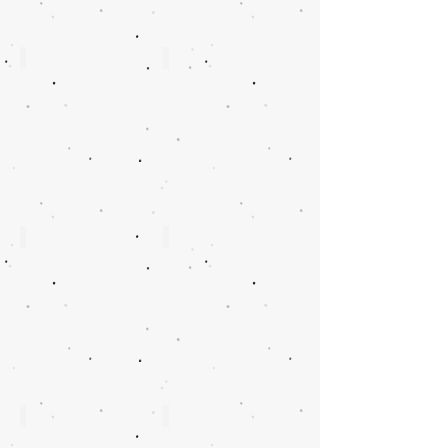
W8025
W8022
W8019
W992
W986
W987